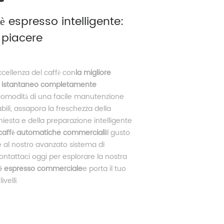
 espresso intelligente:
i piacere
ccellenza del caffè con
la migliore 
o istantaneo completamente 
a comodità di una facile manutenzione 
ili, assapora la freschezza della 
iesta e della preparazione intelligente 
affè automatiche commerciali
Il gusto 
e al nostro avanzato sistema di 
ontattaci oggi per esplorare la nostra 
è espresso commerciale
e porta il tuo 
ivelli.