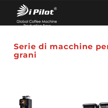
Serie di macchine per
grani