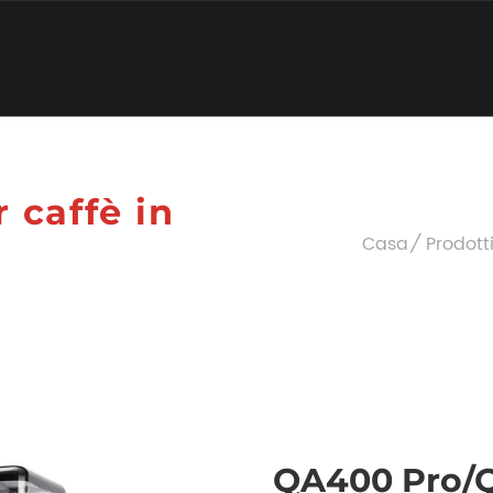
 caffè in
Casa
Prodott
QA400 Pro/