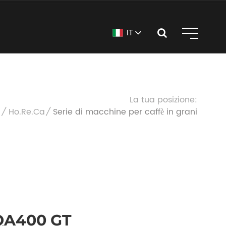
IT
La tua posizione:
i
Ho.Re.Ca
Serie di macchine per caffè in grani
QA400 GT