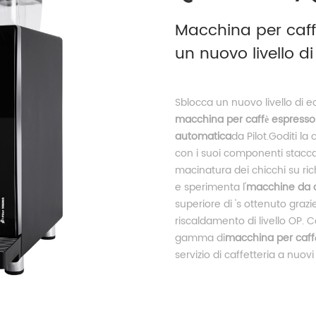
Macchina per caffè
un nuovo livello d
Sblocca un nuovo livello di e
macchina per caffè espress
automatica
da Pilot.Goditi l
con i suoi componenti staccab
macinatura dei chicchi su rich
e sperimenta l'
macchine da c
superiore di 's ottenuto grazi
riscaldamento di livello OP. C
gamma di
macchina per caff
servizio di caffetteria a nuovi l