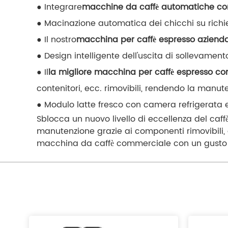
● Integrare
macchine da caffè automatiche co
● Macinazione automatica dei chicchi su richiest
● Il nostro
macchina per caffè espresso aziend
● Design intelligente dell'uscita di sollevament
● Il
la migliore macchina per caffè espresso 
contenitori, ecc. rimovibili, rendendo la man
● Modulo latte fresco con camera refrigerata e
Sblocca un nuovo livello di eccellenza del caff
manutenzione grazie ai componenti rimovibili, a
macchina da caffè commerciale con un gusto su