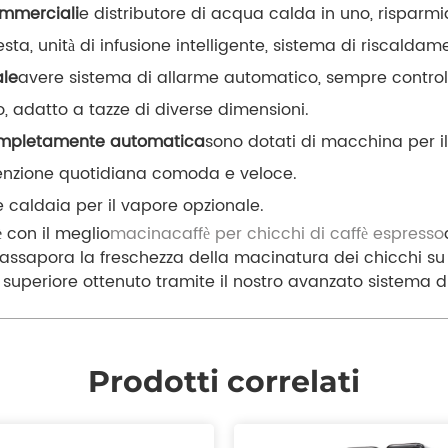
mmerciali
e distributore di acqua calda in uno, risparmi
a, unità di infusione intelligente, sistema di riscaldamen
ale
avere sistema di allarme automatico, sempre controll
o, adatto a tazze di diverse dimensioni.
completamente automatica
sono dotati di macchina per il 
utenzione quotidiana comoda e veloce.
 caldaia per il vapore opzionale.
è con il meglio
macinacaffè per chicchi di caffè espresso
ssapora la freschezza della macinatura dei chicchi su ric
periore ottenuto tramite il nostro avanzato sistema di 
Prodotti correlati