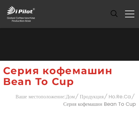
Серия кофемашин
Bean To Cup
Ваше местоположение:
Дом
Продукция
Ho.Re.Ca
Серия кофемашин Bean To Cup