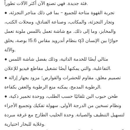
فئة جديدة. فهي تصنع الآن أكثر الآلات تطوراً.
● تجربة القهوة متاحة للجميع - بما في ذلك متاجر التجزئة،
وتجار التجزئة، والمكاتب، وصناعة الفنادق، ومحلات الكتب،
والمخابز، وما إلى ذلك. مع شاشة تعمل باللمس ملونة تعمل
بنظام أندرويد مقاس 15.6 بوصة، يخلق q3 حوارًا بين الإنسان
والآلة.
● مثالي أيضًا للخدمة الذاتية، وذلك بفضل شاشة اللمس
التفاعلية، والتي يمكنها أيضًا تشغيل مقاطع فيديو للإعلان.
● تصميم مغلق، مقاوم للحشرات والقوارض؛ مزود بجهاز إزالة
الرطوبة المدمج، يمكنه منع الرطوبة والعفن بكفاءة.
● طحن حبوب البن تلقائيًا حسب الطلب، ووحدة تخمير ذكية،
ونظام تسخين من الدرجة الأولى. سهولة تفكيك وتجميع الأجزاء
لتسهيل التنظيف والصيانة. وحدة الحليب الطازج مع غرفة مبردة
وغلاية للبخار اختيارية.