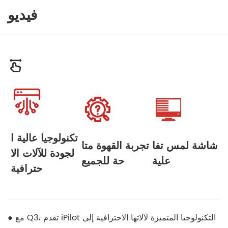
فيديو
تكنولوجيا عالية ا
شاشة لمس تفا
تجربة القهوة متا
لجودة للآلات الا
علية
حة للجميع
حترافية
● مع Q3، تقدم iPilot التكنولوجيا المتميزة لآلاتها الاحترافية إلى