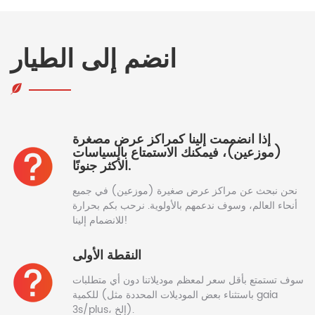
انضم إلى الطيار
إذا انضممت إلينا كمراكز عرض مصغرة
(موزعين)، فيمكنك الاستمتاع بالسياسات
الأكثر جنونًا.
نحن نبحث عن مراكز عرض صغيرة (موزعين) في جميع
أنحاء العالم، وسوف ندعمهم بالأولوية. نرحب بكم بحرارة
للانضمام إلينا!
النقطة الأولى
سوف تستمتع بأقل سعر لمعظم موديلاتنا دون أي متطلبات
للكمية (باستثناء بعض الموديلات المحددة مثل gaia
3s/plus، إلخ).