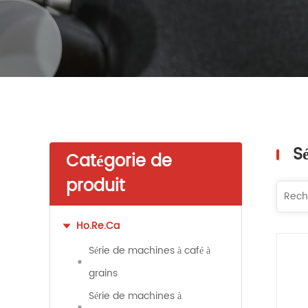
S
Catégorie de
produit
Ho.Re.Ca
Série de machines à café à
grains
Série de machines à