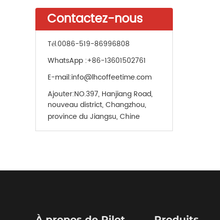
Contactez-nous
Tél.
0086-519-86996808
WhatsApp :
+86-13601502761
E-mail:
info@lhcoffeetime.com
Ajouter:
NO.397, Hanjiang Road,
nouveau district, Changzhou,
province du Jiangsu, Chine
À propos de Pilot
Produits